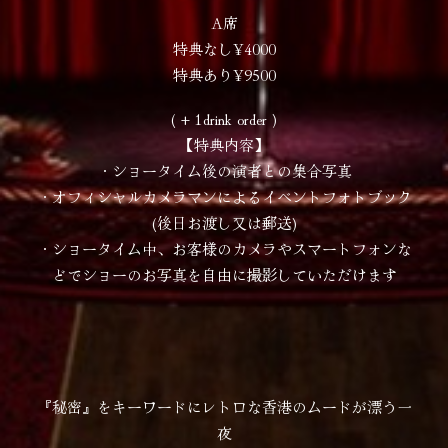
A席
特典なし¥4000
特典あり¥9500
( + 1drink order )
【特典内容】
・ショータイム後の演者との集合写真
・オフィシャルカメラマンによるイベントフォトブック
(後日お渡し又は郵送)
・ショータイム中、お客様のカメラやスマートフォンな
どでショーのお写真を自由に撮影していただけます
『秘密』をキーワードにレトロな香港のムードが漂う一
夜