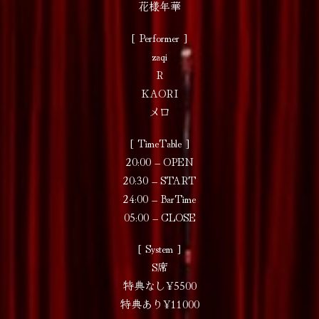
花様年華
[ Performer ]
zaqi
R
KAORI
メロ
[ TimeTable ]
20:00 – OPEN
20:30 – START
24:00 – BarTime
05:00 – CLOSE
[ System ]
S席
特典なし¥5500
特典あり¥11000