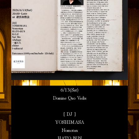
6/13(Sat)
Domine Quo Vadis
[ DJ ]
YOSHIMASA
Nomotan
HATO-BUS