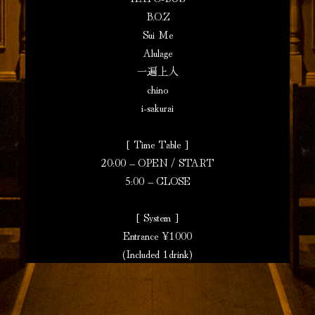
B.O.Z
Sui Me
Alulage
一遍上人
chino
i-sakurai
[ Time Table ]
20:00 – OPEN / START
5:00 – CLOSE
[ System ]
Entrance ¥1000
(Included 1drink)