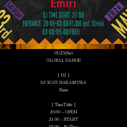
05/23(Sat)
GLOBAL DANCE
[ DJ ]
DJ KOJI NAKAMURA
Emiri
[ TimeTable ]
20:00 – OPEN
21:00 – START
03:00 – BarTime