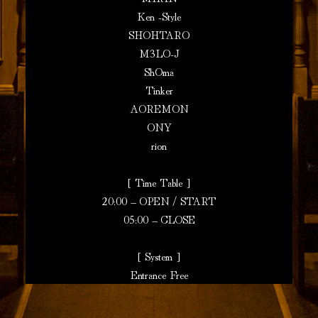
Ken -Style
SHOHTARO
M3LO-J
ShOma
Tinker
AOREMON
ONY
rion
[ Time Table ]
20:00 – OPEN / START
05:00 – CLOSE
[ System ]
Entrance Free