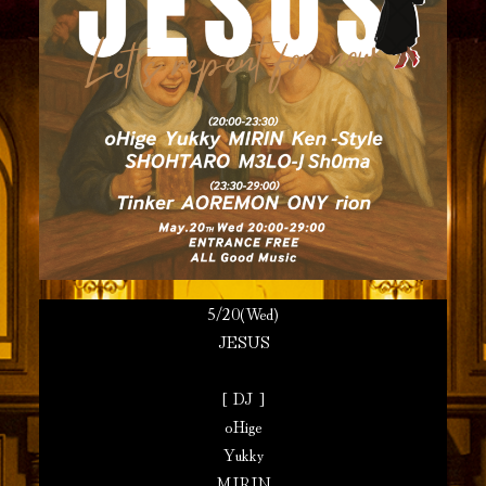
5/20(Wed)
JESUS
[ DJ ]
oHige
Yukky
MIRIN