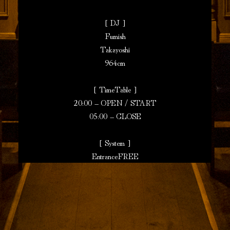
[ DJ ]
Fumish
Takayoshi
964cm
[ TimeTable ]
20:00 – OPEN / START
05:00 – CLOSE
[ System ]
EntranceFREE