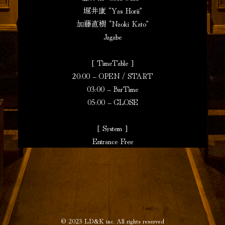
堀井康 “Yas Horii”
加藤直樹 “Naoki Kato”
Jagabe
[ TimeTable ]
20:00 – OPEN / START
03:00 – BarTime
05:00 – CLOSE
[ System ]
Entrance Free
© 2023
LD&K inc.
All rights reserved