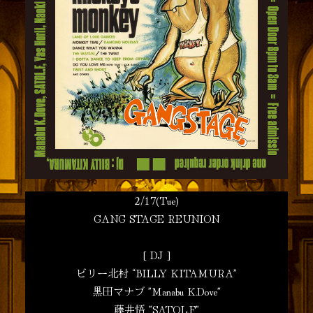
2/17(Tue)
GANG STAGE REUNION
[ DJ ]
ビリー北村 “BILLY KITAMURA”
黒田マナブ ”Manabu K.Dove”
藤井悟 ”SATOL.F”