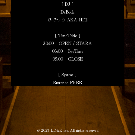
[ DJ ]
DaBook
ひでつう AKA HD2
[ TimeTable ]
20:00 – OPEN / STARA
03:00 – BaeTime
05:00 – CLOSE
[ System ]
Entrance FREE
© 2023
LD&K inc.
All rights reserved