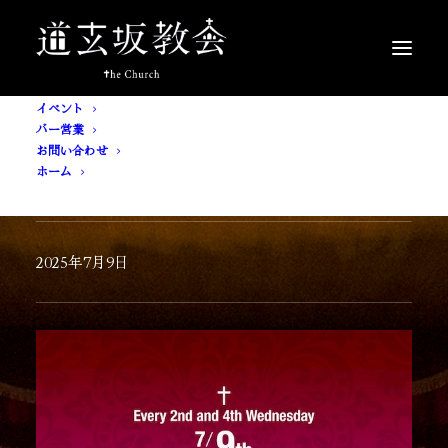
イベント
バー営業
お問い合わせ
ホーム
[ 入場無料 ] 道玄坂教会二人会
2025年7月9日