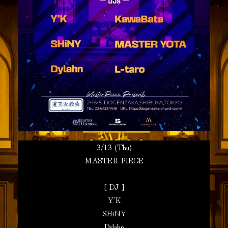
3/13 (Thu)
MASTER PIECE
[ DJ ]
Y’K
SHiNY
Dylahn