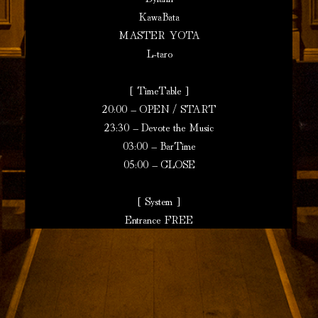
KawaBata
MASTER YOTA
L-taro
[ TimeTable ]
20:00 – OPEN / START
23:30 – Devote the Music
03:00 – BarTime
05:00 – CLOSE
[ System ]
Entrance FREE