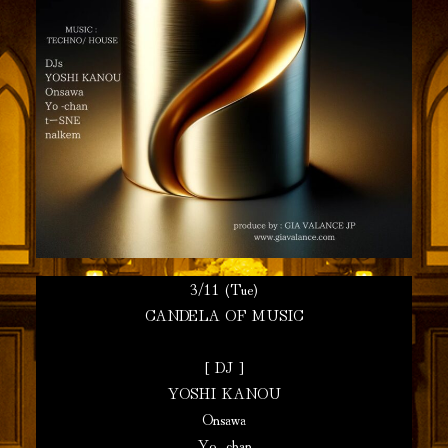
3/11 (Tue)
CANDELA OF MUSIC
[ DJ ]
YOSHI KANOU
Onsawa
Yo -chan