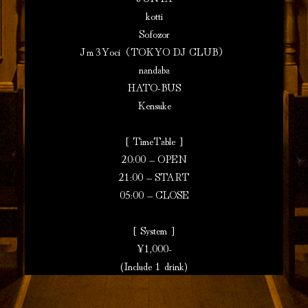
kotti
Sofozor
Jｍ3Yoci（TOKYO DJ CLUB）
nandaba
HATO-BUS
Kensuke
[ TimeTable ]
20:00 – OPEN
21:00 – START
05:00 – CLOSE
[ System ]
¥1,000-
(Include 1 drink)