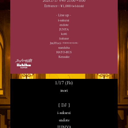
1/17 (Fri)
inori
[ DJ ]
i-sakurai
endote
JUNYA