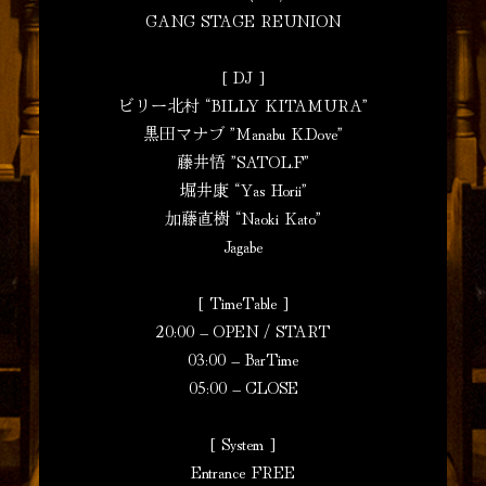
GANG STAGE REUNION
[ DJ ]
ビリー北村 “BILLY KITAMURA”
黒田マナブ ”Manabu K.Dove”
藤井悟 ”SATOL.F”
堀井康 “Yas Horii”
加藤直樹 “Naoki Kato”
Jagabe
[ TimeTable ]
20:00 – OPEN / START
03:00 – BarTime
05:00 – CLOSE
[ System ]
Entrance FREE