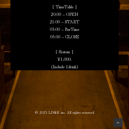
[ TimeTable ]
20:00 – OPEN
21:00 – START
03:00 – BarTime
05:00 – CLOSE
[ System ]
¥1,000-
(Include 1drink)
© 2023
LD&K inc.
All rights reserved