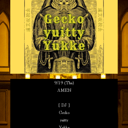
9/19 (Thu)
AMEN
[ DJ ]
Gecko
yuitty
Yukke