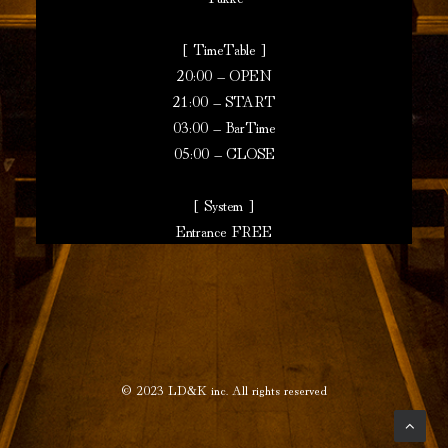
[ TimeTable ]
20:00 – OPEN
21:00 – START
03:00 – BarTime
05:00 – CLOSE
[ System ]
Entrance FREE
© 2023
LD&K inc.
All rights reserved