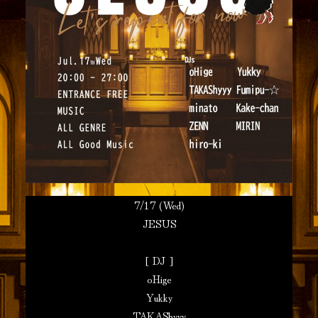
7/17 (Wed)
JESUS
[ DJ ]
oHige
Yukky
TAKAShyyy