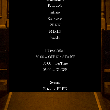
Fumipu-☆
minato
Kake-chan
ZENN
MIRIN
hiro-ki
[ TimeTable ]
20:00 – OPEN / START
03:00 – BarTime
05:00 – CLOSE
[ System ]
Entrance FREE