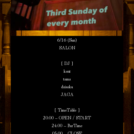
6/16 (Sun)
SALON
[ DJ ]
kent
tama
daisaku
JAGA
[ TimeTable ]
20:00 – OPEN / START
24:00 – BarTime
05:00 – CLOSE