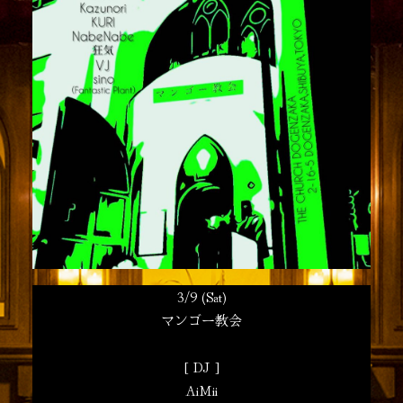
3/9 (Sat)
マンゴー教会
[ DJ ]
AiMii