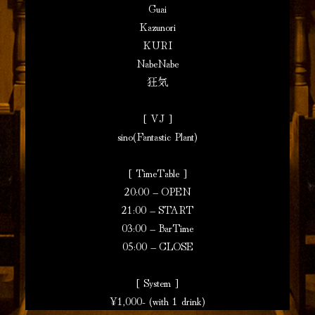
Guai
Kazunori
KURI
NabeNabe
狂気
[ VJ ]
sino(Fantastic Plant)
[ TimeTable ]
20:00 – OPEN
21:00 – START
03:00 – BarTime
05:00 – CLOSE
[ System ]
¥1,000- (with 1 drink)