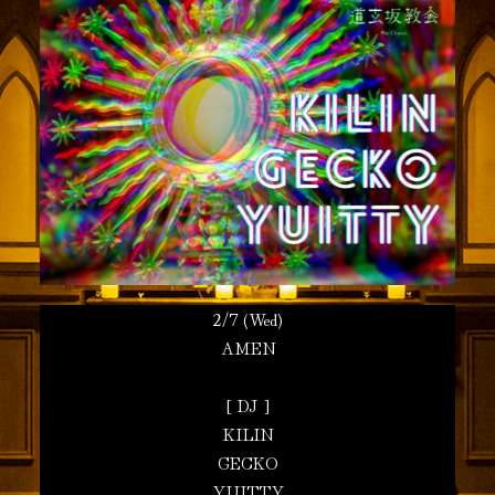
2/7 (Wed)
AMEN
[ DJ ]
KILIN
GECKO
YUITTY