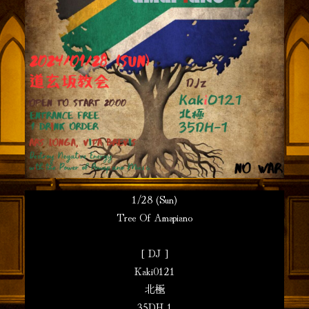
1/28 (Sun)
Tree Of Amapiano
[ DJ ]
Kaki0121
北極
35DH-1