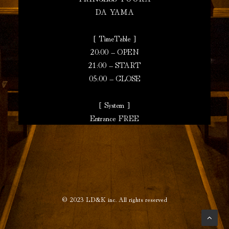
DA YAMA
[ TimeTable ]
20:00 – OPEN
21:00 – START
05:00 – CLOSE
[ System ]
Entrance FREE
© 2023
LD&K inc.
All rights reserved