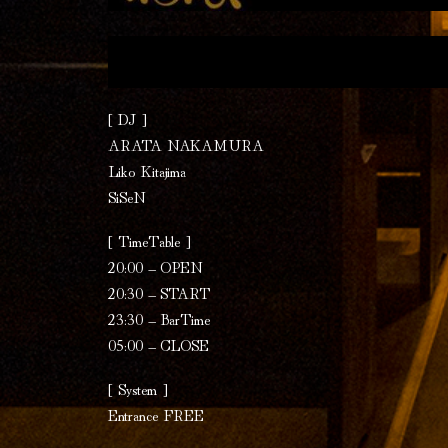
[ DJ ]
ARATA NAKAMURA
Liko Kitajima
SiSeN
[ TimeTable ]
20:00 – OPEN
20:30 – START
23:30 – BarTime
05:00 – CLOSE
[ System ]
Entrance FREE