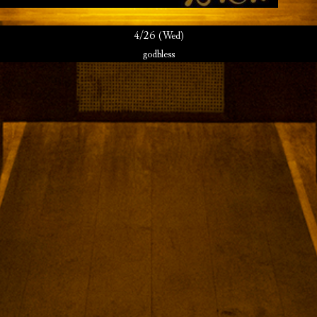
4/26 (Wed)
godbless