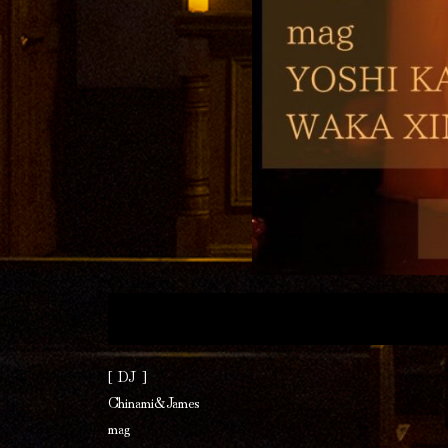
[ DJ ]
Chinami&James
mag