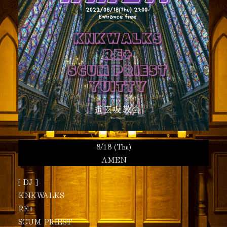
8/18 (Thu)
AMEN
[ DJ ]
KNKWALKS
RE+
SCUM PRIEST